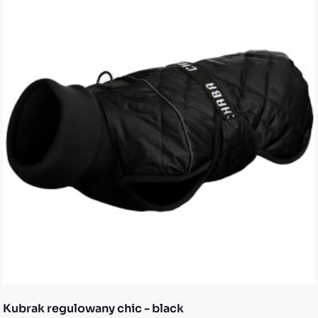
Niebieski
25
Pomarańczowy
9
Wielokolorowy
80
Zielony
2
Zielony
14
Żółty
13
Funkcja
Adaptive
53
Anti Twist
87
Comfort
12
Design
132
Durability
138
Kubrak regulowany chic - black
Fresh
8