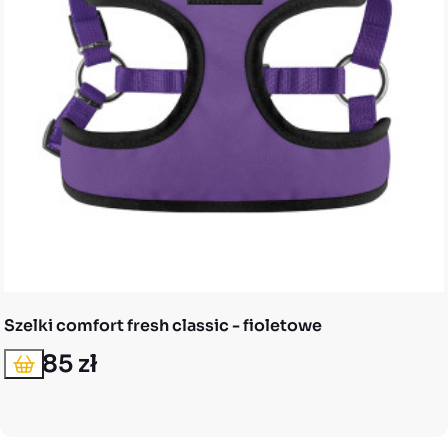
Szelki comfort fresh classic - fioletowe
46,85 zł
Dodaj do koszyka
Cena