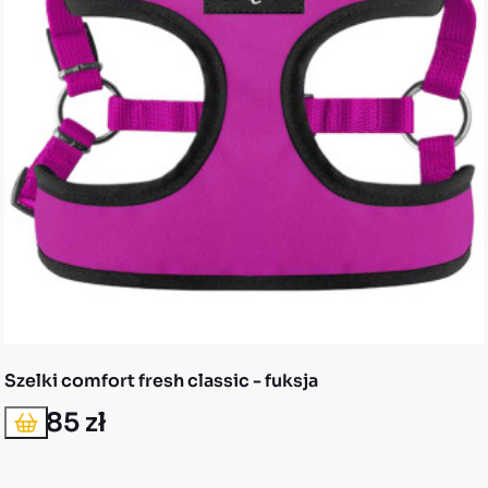
Szelki comfort fresh classic - fuksja
46,85 zł
Dodaj do koszyka
Cena