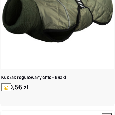
Kubrak regulowany chic - khaki
100,56 zł
Dodaj do koszyka
Cena