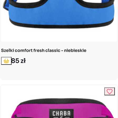
Szelki comfort fresh classic - niebieskie
46,85 zł
Dodaj do koszyka
Cena