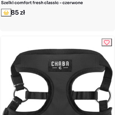
Szelki comfort fresh classic - czerwone
46,85 zł
Dodaj do koszyka
Cena