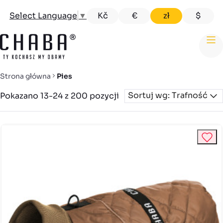
Kč
€
zł
$
Select Language
▼
me
Strona główna
Pies
Sortuj wg: Trafność
Pokazano 13-24 z 200 pozycji
Kategorie
Smycze dla psa
+
69
Ubranka dla psa
+
10
Szelki dla psa
+
43
Obroże dla psa
+
45