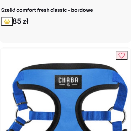
Szelki comfort fresh classic - bordowe
46,85 zł
Dodaj do koszyka
Cena