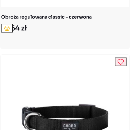
Obroża regulowana classic - czerwona
16,64 zł
Dodaj do koszyka
Cena