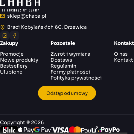
sklep@chaba.pl
E-mail
Braci Kobylańskich 60, Drzewica
Adres
Instagram
Facebook
Zakupy
Pozostałe
Kontakt
Promocje
Zwrot i wymiana
O nas
Nowe produkty
Dostawa
Kontakt
Bestsellery
Regulamin
Ulubione
Formy płatności
Polityka prywatności
Odstąp od umowy
Copyright © 2026