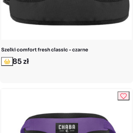
Szelki comfort fresh classic - czarne
46,85 zł
Dodaj do koszyka
Cena