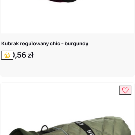
Kubrak regulowany chic - burgundy
100,56 zł
Dodaj do koszyka
Cena